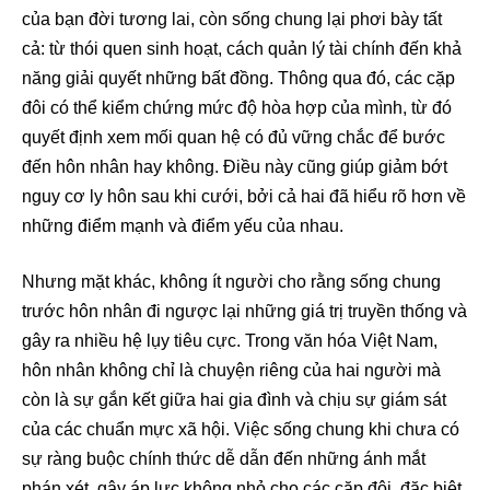
của bạn đời tương lai, còn sống chung lại phơi bày tất
cả: từ thói quen sinh hoạt, cách quản lý tài chính đến khả
năng giải quyết những bất đồng. Thông qua đó, các cặp
đôi có thể kiểm chứng mức độ hòa hợp của mình, từ đó
quyết định xem mối quan hệ có đủ vững chắc để bước
đến hôn nhân hay không. Điều này cũng giúp giảm bớt
nguy cơ ly hôn sau khi cưới, bởi cả hai đã hiểu rõ hơn về
những điểm mạnh và điểm yếu của nhau.
Nhưng mặt khác, không ít người cho rằng sống chung
trước hôn nhân đi ngược lại những giá trị truyền thống và
gây ra nhiều hệ lụy tiêu cực. Trong văn hóa Việt Nam,
hôn nhân không chỉ là chuyện riêng của hai người mà
còn là sự gắn kết giữa hai gia đình và chịu sự giám sát
của các chuẩn mực xã hội. Việc sống chung khi chưa có
sự ràng buộc chính thức dễ dẫn đến những ánh mắt
phán xét, gây áp lực không nhỏ cho các cặp đôi, đặc biệt