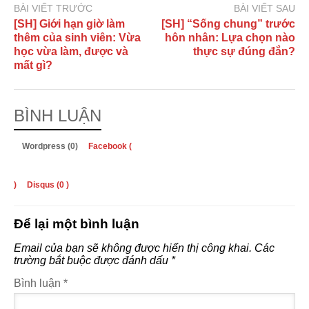
BÀI VIẾT TRƯỚC
BÀI VIẾT SAU
[SH] Giới hạn giờ làm
[SH] “Sống chung” trước
thêm của sinh viên: Vừa
hôn nhân: Lựa chọn nào
học vừa làm, được và
thực sự đúng đắn?
mất gì?
BÌNH LUẬN
Wordpress (0)
Facebook (
)
Disqus (
0
)
Để lại một bình luận
Email của bạn sẽ không được hiển thị công khai.
Các
trường bắt buộc được đánh dấu
*
Bình luận
*