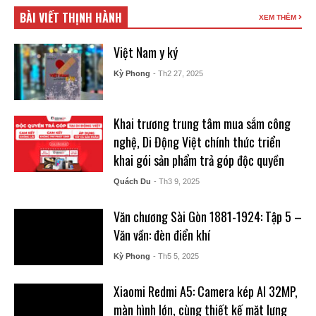
BÀI VIẾT THỊNH HÀNH
XEM THÊM
Việt Nam y ký
Kỳ Phong
- Th2 27, 2025
Khai trương trung tâm mua sắm công
nghệ, Di Động Việt chính thức triển
khai gói sản phẩm trả góp độc quyền
Quách Du
- Th3 9, 2025
Văn chương Sài Gòn 1881-1924: Tập 5 –
Văn vần: đèn điển khí
Kỳ Phong
- Th5 5, 2025
Xiaomi Redmi A5: Camera kép AI 32MP,
màn hình lớn, cùng thiết kế mặt lưng