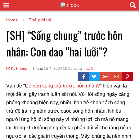
Home
Thế giới trẻ
[SH] “Sống chung” trước hôn
nhân: Con dao “hai lưỡi”?
Kỳ Phong
Tháng 12 4, 2024 10:09 sáng
0
Vấn đề “C
ó nên sống thử trước hôn nhân?
” hiện vẫn là
một đề tài gây tranh luận sôi nổi. Với lối sống ngày càng
phóng khoáng hiện nay, nhiều bạn trẻ chọn cách sống
thử để trải nghiệm trước cuộc sống hôn nhân. Nhiều
người ủng hộ lối sống này vì những lợi ích mà nó mang
lại, trong khi không ít người lại phản đối vì cho rằng nó đi
ngược lại các giá trị truyền thống. Vậy, chúng ta nên nhìn