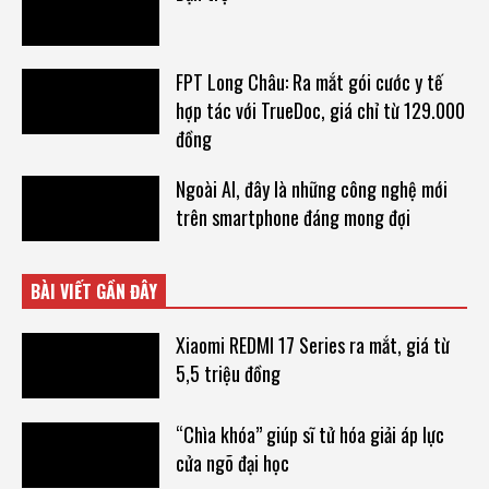
FPT Long Châu: Ra mắt gói cước y tế
hợp tác với TrueDoc, giá chỉ từ 129.000
đồng
Ngoài AI, đây là những công nghệ mới
trên smartphone đáng mong đợi
BÀI VIẾT GẦN ĐÂY
Xiaomi REDMI 17 Series ra mắt, giá từ
5,5 triệu đồng
“Chìa khóa” giúp sĩ tử hóa giải áp lực
cửa ngõ đại học