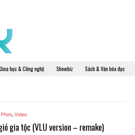
Khoa học & Công nghệ
Showbiz
Sách & Văn hóa đọc
 Phim
,
Video
gió gia tộc (VLU version – remake)