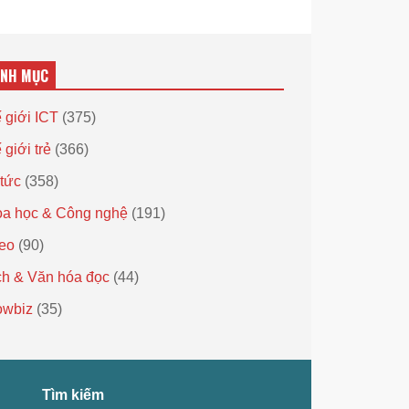
ANH MỤC
 giới ICT
(375)
 giới trẻ
(366)
 tức
(358)
a học & Công nghệ
(191)
eo
(90)
h & Văn hóa đọc
(44)
owbiz
(35)
Tìm kiếm