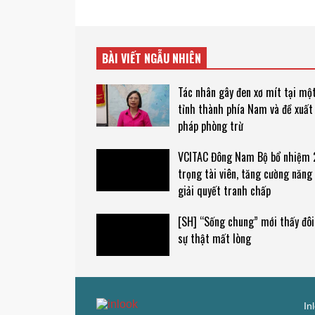
BÀI VIẾT NGẪU NHIÊN
Tác nhân gây đen xơ mít tại mộ
tỉnh thành phía Nam và đề xuất 
pháp phòng trừ
VCITAC Đông Nam Bộ bổ nhiệm 
trọng tài viên, tăng cường năng 
giải quyết tranh chấp
[SH] “Sống chung” mới thấy đôi
sự thật mất lòng
In