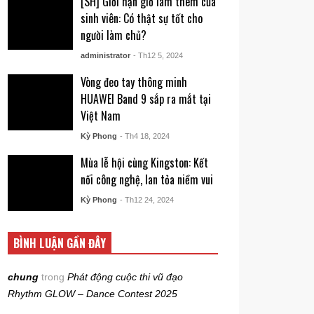
[SH] Giới hạn giờ làm thêm của
sinh viên: Có thật sự tốt cho
người làm chủ?
administrator
- Th12 5, 2024
Vòng đeo tay thông minh
HUAWEI Band 9 sắp ra mắt tại
Việt Nam
Kỳ Phong
- Th4 18, 2024
Mùa lễ hội cùng Kingston: Kết
nối công nghệ, lan tỏa niềm vui
Kỳ Phong
- Th12 24, 2024
BÌNH LUẬN GẦN ĐÂY
chung
trong
Phát động cuộc thi vũ đạo
Rhythm GLOW – Dance Contest 2025