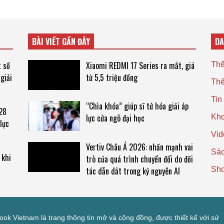
BÀI VIẾT GẦN ĐÂY
D
t số
Xiaomi REDMI 17 Series ra mắt, giá
Thế
giải
từ 5,5 triệu đồng
Thế
Tin
“Chìa khóa” giúp sĩ tử hóa giải áp
28
lực cửa ngõ đại học
Kho
lực
Vid
Vertiv Châu Á 2026: nhấn mạnh vai
Sác
 khi
trò của quá trình chuyển đổi do đối
Sh
tác dẫn dắt trong kỷ nguyên AI
look Vietnam là trang thông tin mở và cộng đồng, được thiết kế với sứ