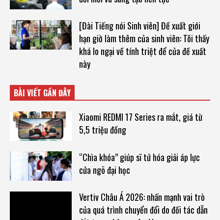
[Đài Tiếng nói Sinh viên] Đề xuất giới
hạn giờ làm thêm của sinh viên: Tôi thấy
khá lo ngại về tính triệt để của đề xuất
này
BÀI VIẾT GẦN ĐÂY
Xiaomi REDMI 17 Series ra mắt, giá từ
5,5 triệu đồng
“Chìa khóa” giúp sĩ tử hóa giải áp lực
cửa ngõ đại học
Vertiv Châu Á 2026: nhấn mạnh vai trò
của quá trình chuyển đổi do đối tác dẫn