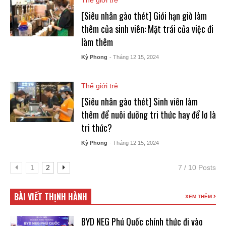
Thế giới trẻ
[Siêu nhân gào thét] Giới hạn giờ làm
thêm của sinh viên: Mặt trái của việc đi
làm thêm
Kỳ Phong
- Tháng 12 15, 2024
Thế giới trẻ
[Siêu nhân gào thét] Sinh viên làm
thêm để nuôi dưỡng tri thức hay để lơ là
tri thức?
Kỳ Phong
- Tháng 12 15, 2024
1
2
7 / 10 Posts
BÀI VIẾT THỊNH HÀNH
XEM THÊM
BYD NEG Phú Quốc chính thức đi vào