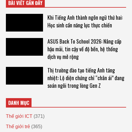
BÀI VIẾT GẦN ĐÂY
Khi Tiếng Anh thành ngôn ngữ thứ hai:
Học sinh cần năng lực thực chiến
ASUS Back To School 2026: Nâng cấp
hậu mãi, tin cậy về độ bền, hệ thống
dịch vụ mở rộng
Thị trường đào tạo tiếng Anh tăng
nhiệt: Lộ diện chứng chỉ “chân ái” đang
soán ngôi trong lòng Gen Z
DANH MỤC
Thế giới ICT
(371)
Thế giới trẻ
(365)