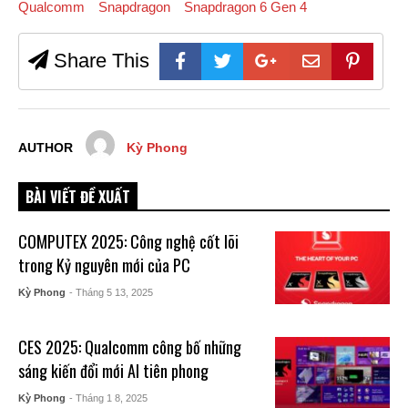
Qualcomm
Snapdragon
Snapdragon 6 Gen 4
Share This
AUTHOR
Kỳ Phong
BÀI VIẾT ĐỀ XUẤT
COMPUTEX 2025: Công nghệ cốt lõi
trong Kỷ nguyên mới của PC
Kỳ Phong
- Tháng 5 13, 2025
CES 2025: Qualcomm công bố những
sáng kiến đổi mới AI tiên phong
Kỳ Phong
- Tháng 1 8, 2025