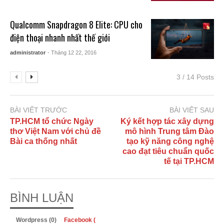
Qualcomm Snapdragon 8 Elite: CPU cho
điện thoại nhanh nhất thế giới
administrator
- Tháng 12 22, 2016
3 / 14 Posts
BÀI VIẾT TRƯỚC
BÀI VIẾT SAU
TP.HCM tổ chức Ngày
Ký kết hợp tác xây dựng
thơ Việt Nam với chủ đề
mô hình Trung tâm Đào
Bài ca thống nhất
tạo kỹ năng công nghệ
cao đạt tiêu chuẩn quốc
tế tại TP.HCM
BÌNH LUẬN
Wordpress (0)
Facebook (