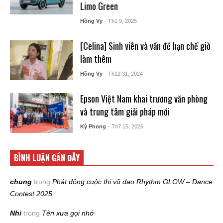
Limo Green
Hồng Vy
- Th1 9, 2025
[Celina] Sinh viên và vấn đề hạn chế giờ
làm thêm
Hồng Vy
- Th12 31, 2024
Epson Việt Nam khai trương văn phòng
và trung tâm giải pháp mới
Kỳ Phong
- Th7 15, 2026
BÌNH LUẬN GẦN ĐÂY
chung
trong
Phát động cuộc thi vũ đạo Rhythm GLOW – Dance
Contest 2025
Nhi
trong
Tên xưa gọi nhớ