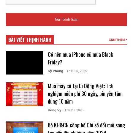
BÀI VIẾT THỊNH HÀNH
XEM THÊM
Có nên mua iPhone cũ mùa Black
Friday?
Kỳ Phong
- Th11 30, 2025
Mua máy cũ tại Di Động Việt: Trải
nghiệm miễn phí 30 ngày, pin yên tâm
dùng 10 năm
Hồng Vy
- Th6 20, 2025
Bộ KH&CN công bố Chỉ số đổi mới sáng
tạo cấp địa phương năm 2024