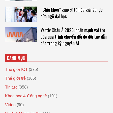
“Chìa khóa” giúp sĩ tử hóa giải áp lực
cửa ngõ đại học
Vertiv Châu Á 2026: nhấn mạnh vai trò
của quá trình chuyển đổi do đối tác dẫn
dắt trong kỷ nguyên AI
DANH MỤC
Thế giới ICT
(375)
Thế giới trẻ
(366)
Tin tức
(358)
Khoa học & Công nghệ
(191)
Video
(90)