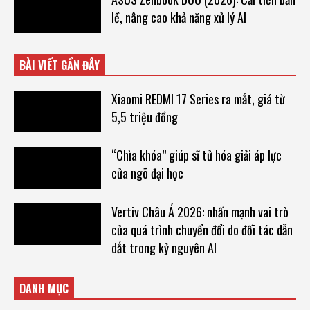
lề, nâng cao khả năng xử lý AI
BÀI VIẾT GẦN ĐÂY
Xiaomi REDMI 17 Series ra mắt, giá từ
5,5 triệu đồng
“Chìa khóa” giúp sĩ tử hóa giải áp lực
cửa ngõ đại học
Vertiv Châu Á 2026: nhấn mạnh vai trò
của quá trình chuyển đổi do đối tác dẫn
dắt trong kỷ nguyên AI
DANH MỤC