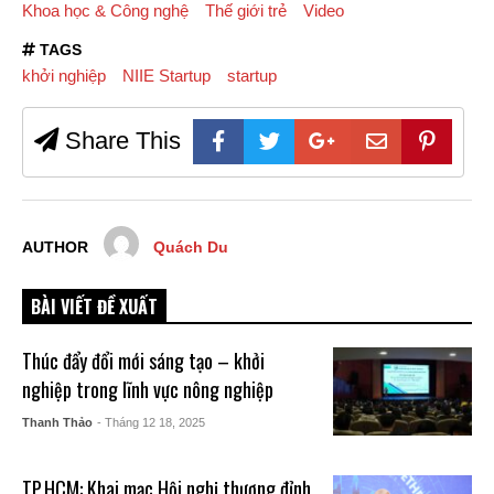
Khoa học & Công nghệ
Thế giới trẻ
Video
TAGS
khởi nghiệp
NIIE Startup
startup
Share This
AUTHOR
Quách Du
BÀI VIẾT ĐỀ XUẤT
Thúc đẩy đổi mới sáng tạo – khởi
nghiệp trong lĩnh vực nông nghiệp
Thanh Thảo
- Tháng 12 18, 2025
TP.HCM: Khai mạc Hội nghị thượng đỉnh