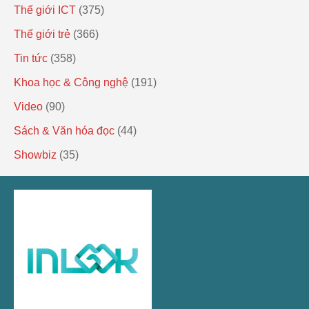
Thế giới ICT
(375)
Thế giới trẻ
(366)
Tin tức
(358)
Khoa học & Công nghệ
(191)
Video
(90)
Sách & Văn hóa đọc
(44)
Showbiz
(35)