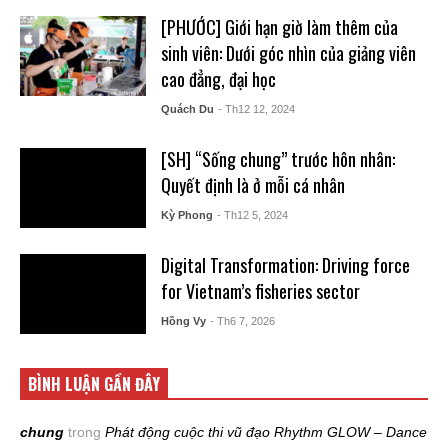
[PHƯỚC] Giới hạn giờ làm thêm của
sinh viên: Dưới góc nhìn của giảng viên
cao đẳng, đại học
Quách Du
- Th12 12, 2024
[SH] “Sống chung” trước hôn nhân:
Quyết định là ở mỗi cá nhân
Kỳ Phong
- Th12 5, 2024
Digital Transformation: Driving force
for Vietnam’s fisheries sector
Hồng Vy
- Th6 7, 2026
BÌNH LUẬN GẦN ĐÂY
chung
trong
Phát động cuộc thi vũ đạo Rhythm GLOW – Dance