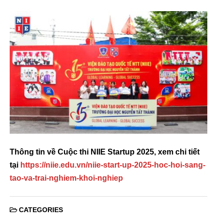
Thông tin về Cuộc thi NIIE Startup 2025, xem chi tiết
tại
https://niie.edu.vn/niie-start-up-2025-hoc-hoi-sang-
tao-va-trai-nghiem-khoi-nghiep
CATEGORIES