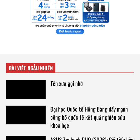
BÀI VIẾT NGẪU NHIÊN
Tên xưa gọi nhớ
Đại học Quốc tế Hồng Bàng đẩy mạnh
công bố quốc tế kết quả nghiên cứu
khoa học
ASUS Zenbook DUO (2026): Cải tiến bản