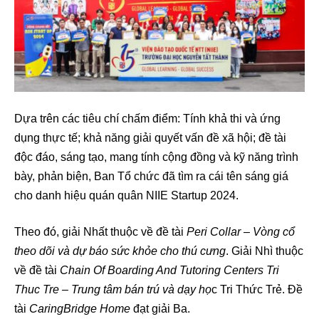
Dựa trên các tiêu chí chấm điểm: Tính khả thi và ứng
dụng thực tế; khả năng giải quyết vấn đề xã hội; đề tài
độc đáo, sáng tạo, mang tính cộng đồng và kỹ năng trình
bày, phản biện, Ban Tổ chức đã tìm ra cái tên sáng giá
cho danh hiệu quán quân NIIE Startup 2024.
Theo đó, giải Nhất thuộc về đề tài
Peri Collar – Vòng cổ
theo dõi và dự báo sức khỏe cho thú cưng
. Giải Nhì thuộc
về đề tài
Chain Of Boarding And Tutoring Centers Tri
Thuc Tre – Trung tâm bán trú và dạy họ
c Tri Thức Trẻ. Đề
tài
CaringBridge Home
đạt giải Ba.