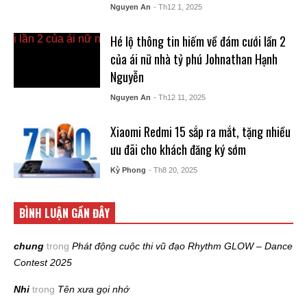
Nguyen An
- Th12 1, 2025
Hé lộ thông tin hiếm về đám cưới lần 2
của ái nữ nhà tỷ phú Johnathan Hạnh
Nguyễn
Nguyen An
- Th12 11, 2025
Xiaomi Redmi 15 sắp ra mắt, tặng nhiều
ưu đãi cho khách đăng ký sớm
Kỳ Phong
- Th8 20, 2025
BÌNH LUẬN GẦN ĐÂY
chung
trong
Phát động cuộc thi vũ đạo Rhythm GLOW – Dance
Contest 2025
Nhi
trong
Tên xưa gọi nhớ