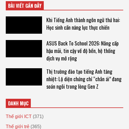
BÀI VIẾT GẦN ĐÂY
Khi Tiếng Anh thành ngôn ngữ thứ hai:
Học sinh cần năng lực thực chiến
ASUS Back To School 2026: Nâng cấp
hậu mãi, tin cậy về độ bền, hệ thống
dịch vụ mở rộng
Thị trường đào tạo tiếng Anh tăng
nhiệt: Lộ diện chứng chỉ “chân ái” đang
soán ngôi trong lòng Gen Z
DANH MỤC
Thế giới ICT
(371)
Thế giới trẻ
(365)