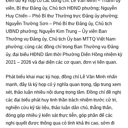
Đến dự kỳ họp có các đồng chí: Lê Văn Minh – Thành ủy
viên, Bí thư Đảng ủy, Chủ tịch HĐND phường; Nguyễn
Huy Chiến – Phó Bí thư Thường trực Đảng ủy phường;
Nguyễn Trường Sơn – Phó Bí thư Đảng ủy, Chủ tịch
UBND phường; Nguyễn Kim Trung – Ủy viên Ban
Thường vụ Đảng ủy, Chủ tịch Ủy ban MTTQ Việt Nam
phường; cùng các đồng chí trong Ban Thường vụ Đảng
ủy, đại biểu HĐND lâm thời Phường Diên Hồng nhiệm kỳ
2021 – 2026 và đại diện các cơ quan, đơn vị liên quan.
Phát biểu khai mạc kỳ họp, đồng chí Lê Văn Minh nhấn
mạnh, đây là kỳ họp có ý nghĩa quan trọng, tập trung xem
xét, thảo luận nhiều nội dung trọng tâm. Đồng chí đề nghị
các đại biểu phát huy tinh thần trách nhiệm trước cử tri,
nghiên cứu kỹ tài liệu, thảo luận dân chủ, thẳng thắn,
đóng góp nhiều ý kiến sát thực tiễn, góp phần để các
nghị quyết được thông qua có tính khả thi cao, sớm đi