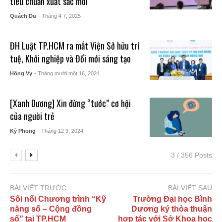
tiêu chuẩn xuất sắc mới
Quách Du
- Tháng 4 7, 2025
ĐH Luật TP.HCM ra mắt Viện Sở hữu trí
tuệ, Khởi nghiệp và Đổi mới sáng tạo
Hồng Vy
- Tháng mười một 16, 2024
[Xanh Dương] Xin đừng “tước” cơ hội
của người trẻ
Kỳ Phong
- Tháng 12 9, 2024
3 / 356 Posts
BÀI VIẾT TRƯỚC
BÀI VIẾT SAU
Sôi nổi Chương trình “Kỹ
Trường Đại học Bình
năng số – Cộng đồng
Dương ký thỏa thuận
số” tại TP.HCM
hợp tác với Sở Khoa học