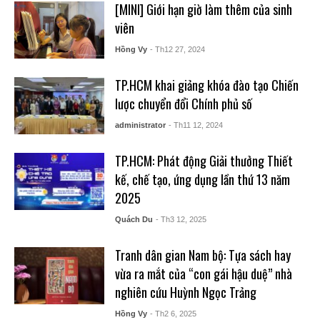
[MINI] Giới hạn giờ làm thêm của sinh
viên
Hồng Vy
- Th12 27, 2024
TP.HCM khai giảng khóa đào tạo Chiến
lược chuyển đổi Chính phủ số
administrator
- Th11 12, 2024
TP.HCM: Phát động Giải thưởng Thiết
kế, chế tạo, ứng dụng lần thứ 13 năm
2025
Quách Du
- Th3 12, 2025
Tranh dân gian Nam bộ: Tựa sách hay
vừa ra mắt của “con gái hậu duệ” nhà
nghiên cứu Huỳnh Ngọc Trảng
Hồng Vy
- Th2 6, 2025