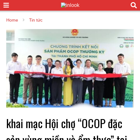
Home
Tin tức
khai mạc Hội chợ “OCOP đặc
sản vùng miền và ẩm thực” tại