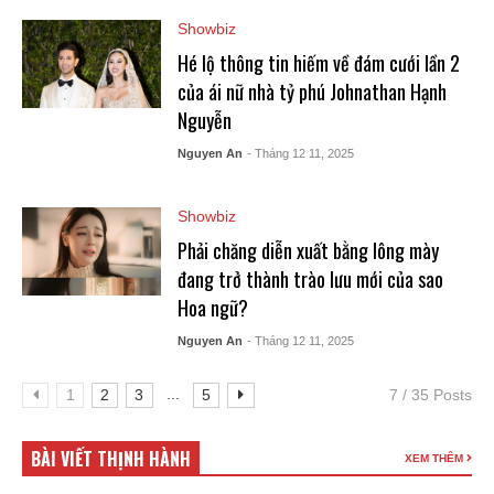
Showbiz
Hé lộ thông tin hiếm về đám cưới lần 2
của ái nữ nhà tỷ phú Johnathan Hạnh
Nguyễn
Nguyen An
- Tháng 12 11, 2025
Showbiz
Phải chăng diễn xuất bằng lông mày
đang trở thành trào lưu mới của sao
Hoa ngữ?
Nguyen An
- Tháng 12 11, 2025
...
1
2
3
5
7 / 35 Posts
BÀI VIẾT THỊNH HÀNH
XEM THÊM