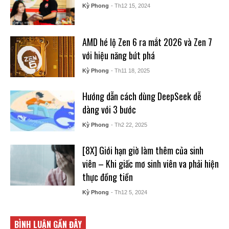
Kỳ Phong
- Th12 15, 2024
AMD hé lộ Zen 6 ra mắt 2026 và Zen 7
với hiệu năng bứt phá
Kỳ Phong
- Th11 18, 2025
Hướng dẫn cách dùng DeepSeek dễ
dàng với 3 bước
Kỳ Phong
- Th2 22, 2025
[8X] Giới hạn giờ làm thêm của sinh
viên – Khi giấc mơ sinh viên va phải hiện
thực đồng tiền
Kỳ Phong
- Th12 5, 2024
BÌNH LUẬN GẦN ĐÂY