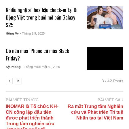
Nhiều nghệ sĩ, hoa hậu check-in tại Di
Động Việt trong buổi mở bán Galaxy
S25
Hồng Vy
- Tháng 2 9, 2025
Có nên mua iPhone cũ mùa Black
Friday?
Kỳ Phong
- Tháng mười một 30, 2025
3 / 42 Posts
BÀI VIẾT TRƯỚC
BÀI VIẾT SAU
INOMAR là Tổ chức KH-
Ra mắt Trung tâm Nghiên
CN công lập đầu tiên
cứu và Phát triển Trí tuệ
được phát triển thành
Nhân tạo tại Việt Nam
Trung tâm nghiên cứu