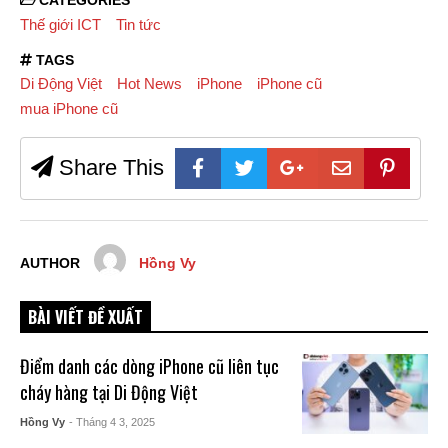
CATEGORIES
Thế giới ICT
Tin tức
TAGS
Di Động Việt
Hot News
iPhone
iPhone cũ
mua iPhone cũ
Share This
AUTHOR
Hồng Vy
BÀI VIẾT ĐỀ XUẤT
Điểm danh các dòng iPhone cũ liên tục
cháy hàng tại Di Động Việt
Hồng Vy
- Tháng 4 3, 2025