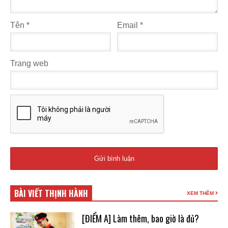
Tên
*
Email
*
Trang web
BÀI VIẾT THỊNH HÀNH
XEM THÊM
[ĐIỂM A] Làm thêm, bao giờ là đủ?