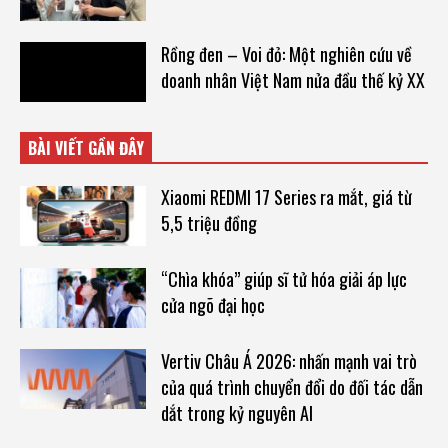
Rồng đen – Voi đỏ: Một nghiên cứu về
doanh nhân Việt Nam nửa đầu thế kỷ XX
BÀI VIẾT GẦN ĐÂY
Xiaomi REDMI 17 Series ra mắt, giá từ
5,5 triệu đồng
“Chìa khóa” giúp sĩ tử hóa giải áp lực
cửa ngõ đại học
Vertiv Châu Á 2026: nhấn mạnh vai trò
của quá trình chuyển đổi do đối tác dẫn
dắt trong kỷ nguyên AI